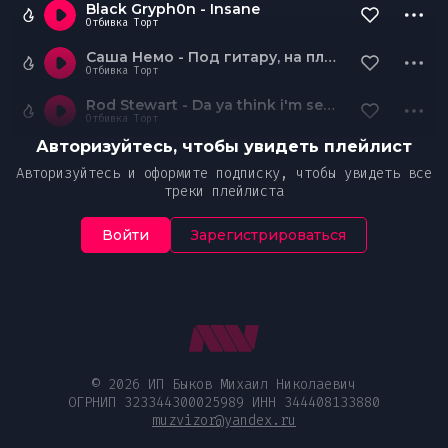
Black Gryph0n - Insane
Отбивка Торт
Саша Немо - Под гитару, на пляже!
Отбивка Торт
Rod Stewart - Da ya think i'm sexy
Отбивка Торт
Авторизуйтесь, чтобы увидеть плейлист
Авторизуйтесь и оформите подписку, чтобы увидеть все
треки плейлиста
Войти
Зарегистрироваться
© 2026 ИП Быков Михаил Николаевич
ОГРНИП 323344300025989 ИНН 344408133880
muzvizor@yandex.ru