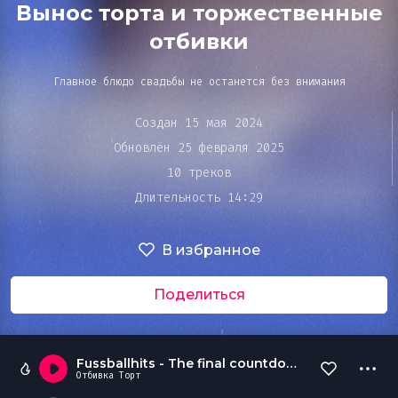
Bar&Club
Вынос торта и торжественные
отбивки
Mainstage
Главное блюдо свадьбы не останется без внимания
Очередь
воспроизведения
Создан 15 мая 2024
Эдиторы
Обновлён 25 февраля 2025
10 треков
Длительность 14:29
Чарты
В избранное
DJ BATTLE
Поделиться
Fussballhits - The final countdown
Отбивка Торт