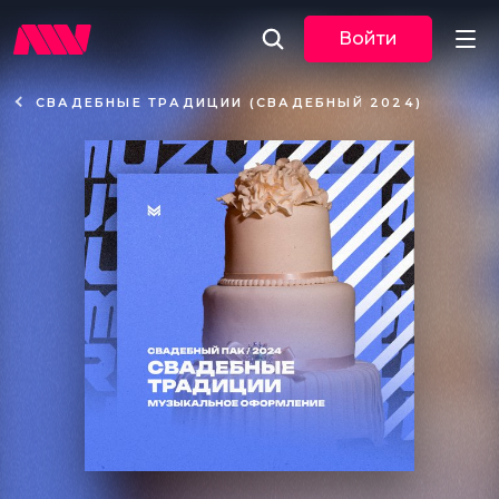
Войти
СВАДЕБНЫЕ ТРАДИЦИИ (СВАДЕБНЫЙ 2024)
Новости
Музыка
По трекам
По жанрам
Плейлисты
Event